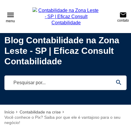
reply
reply
FALE CONOSCO
NAVEGAÇÃO
menu
email
contato
menu
phone
(11) 95687-7009
\
(11) 2022-4642
home
Voltar ao site
Blog Contabilidade na Zona
(11)95687-7009
Blog
Leste - SP | Eficaz Consult
location_on
Tatuapé – São Paulo – CEP.: 03322-040
Contabilidade
Contabilidade
Empreendedorismo
email
Notícias
search
Deixe sua Mensagem
Início
Contabilidade na crise
Você conhece o Pix? Saiba por que ele é vantajoso para o seu
negócio!