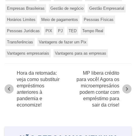
Empresas Brasileiras
Gestão de negócio
Gestão Empresarial
Horários Limites
Meio de pagamentos
Pessoas Físicas
Pessoas Jurídicas
PIX
PJ
TED
Tempo Real
Transferências
Vantagens de fazer um Pix
Vantagens empresariais
Vantagens para as empresas
Hora da retomada:
MP libera crédito
veja como substituir
para você! Agora os
empréstimos
microempresários
chevron_left
chevron_right
anteriores à
podem contar com
pandemia e
empréstimo para
economize!
sair da crise!