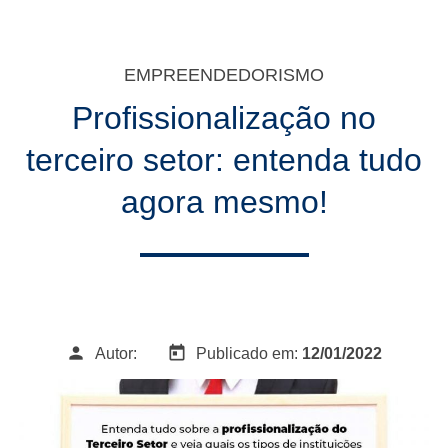
EMPREENDEDORISMO
Profissionalização no
terceiro setor: entenda tudo
agora mesmo!
person
today
Autor:
Publicado em:
12/01/2022