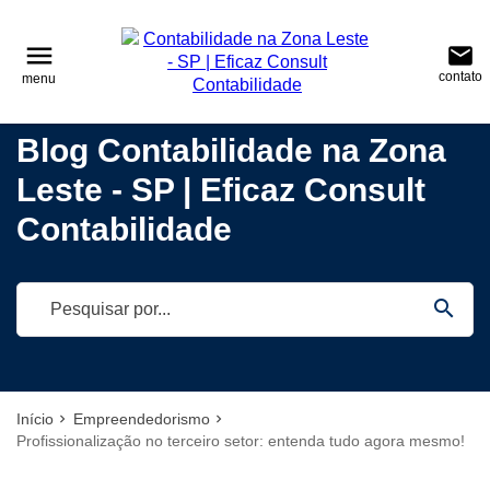
reply
reply
FALE CONOSCO
NAVEGAÇÃO
menu
email
contato
menu
phone
(11) 95687-7009
\
(11) 2022-4642
home
Voltar ao site
Blog Contabilidade na Zona
(11)95687-7009
Blog
Leste - SP | Eficaz Consult
location_on
Tatuapé – São Paulo – CEP.: 03322-040
Contabilidade
Contabilidade
Empreendedorismo
email
Notícias
search
Deixe sua Mensagem
Início
Empreendedorismo
Profissionalização no terceiro setor: entenda tudo agora mesmo!