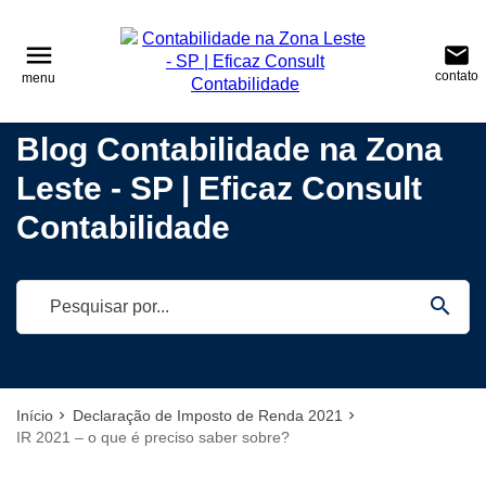
reply
reply
FALE CONOSCO
NAVEGAÇÃO
menu
email
contato
menu
phone
(11) 95687-7009
\
(11) 2022-4642
home
Voltar ao site
Blog Contabilidade na Zona
(11)95687-7009
Blog
Leste - SP | Eficaz Consult
location_on
Tatuapé – São Paulo – CEP.: 03322-040
Contabilidade
Contabilidade
Empreendedorismo
email
Notícias
search
Deixe sua Mensagem
Início
Declaração de Imposto de Renda 2021
IR 2021 – o que é preciso saber sobre?