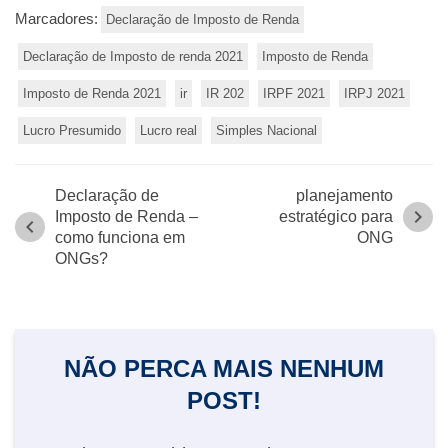
Marcadores:
Declaração de Imposto de Renda
Declaração de Imposto de renda 2021
Imposto de Renda
Imposto de Renda 2021
ir
IR 202
IRPF 2021
IRPJ 2021
Lucro Presumido
Lucro real
Simples Nacional
Declaração de
planejamento
chevron_right
Imposto de Renda –
estratégico para
chevron_left
como funciona em
ONG
ONGs?
NÃO PERCA MAIS NENHUM
POST!