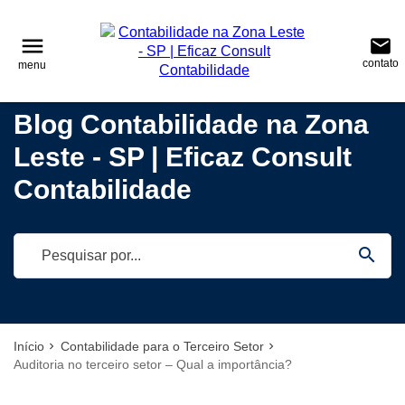
reply
reply
FALE CONOSCO
NAVEGAÇÃO
menu
email
contato
menu
phone
(11) 95687-7009
\
(11) 2022-4642
home
Voltar ao site
Blog Contabilidade na Zona
(11)95687-7009
Blog
Leste - SP | Eficaz Consult
location_on
Tatuapé – São Paulo – CEP.: 03322-040
Contabilidade
Contabilidade
Empreendedorismo
email
Notícias
search
Deixe sua Mensagem
Início
Contabilidade para o Terceiro Setor
Auditoria no terceiro setor – Qual a importância?