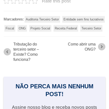
Rate this post
Marcadores:
Auditoria Terceiro Setor
Entidade sem fins lucrativos
Fiscal
ONG
Projeto Social
Receita Federal
Terceiro Setor
Tributação do
Como abrir uma
chevron_right
terceiro setor –
ONG?
chevron_left
Existe? Como
funciona?
NÃO PERCA MAIS NENHUM
POST!
Assine nosso blog e receba novos posts